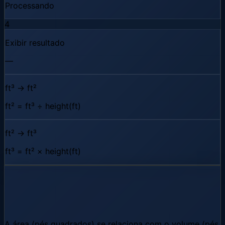
Processando
4
Exibir resultado
—
ft³ → ft²
ft² = ft³ ÷ height(ft)
ft² → ft³
ft³ = ft² × height(ft)
Como Pés cúbicos para pés
quadrados funciona
A área (pés quadrados) se relaciona com o volume (pés