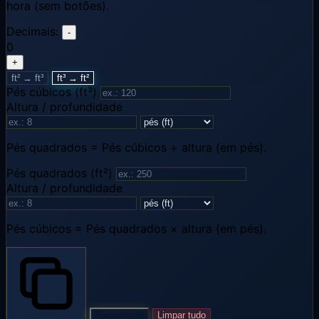
hora (sem botões).
Decimais:
-
0
+
ft² → ft³
ft³ → ft²
Pés cúbicos (ft³)
Altura / profundidade
Pés quadrados = Pés cúbicos ÷ altura (em pés).
Pés quadrados (ft²)
Altura / profundidade
Pés cúbicos = Pés quadrados × altura (em pés).
Recarregar
Limpar tudo