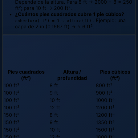
Depende de la altura. Para 8 ft → 2000 ÷ 8 = 250
ft²; para 10 ft → 200 ft².
¿Cuántos pies cuadrados cubre 1 pie cúbico?
. Ejemplo: una
cobertura(ft²) = 1 ÷ altura(ft)
capa de 2 in (0.1667 ft) → ≈ 6 ft².
Tabla común de pies cuadrados,
altura y pies cúbicos
Pies cuadrados
Altura /
Pies cúbicos
(ft²)
profundidad
(ft³)
100 ft²
8 ft
800 ft³
100 ft²
9 ft
900 ft³
100 ft²
10 ft
1000 ft³
100 ft²
12 ft
1200 ft³
150 ft²
8 ft
1200 ft³
150 ft²
9 ft
1350 ft³
150 ft²
10 ft
1500 ft³
150 ft²
12 ft
1800 ft³