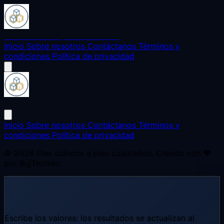
Pies cúbicos a pies cuadrados
Inicio
Sobre nosotros
Contáctanos
Términos y
condiciones
Política de privacidad
Pies cúbicos a pies cuadrados
Inicio
Sobre nosotros
Contáctanos
Términos y
condiciones
Política de privacidad
© 2026
Pies cúbicos a pies cuadrados
. Creado con ❤️
por
BigTechies
.
Pies cuadrados y pies cúbicos
Escribe los valores: los resultados se actualizan al