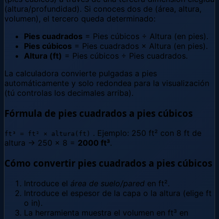
(altura/profundidad). Si conoces dos de (área, altura,
volumen), el tercero queda determinado:
Pies cuadrados
= Pies cúbicos ÷ Altura (en pies).
Pies cúbicos
= Pies cuadrados × Altura (en pies).
Altura (ft)
= Pies cúbicos ÷ Pies cuadrados.
La calculadora convierte pulgadas a pies
automáticamente y solo redondea para la visualización
(tú controlas los decimales arriba).
Fórmula de pies cuadrados a pies cúbicos
. Ejemplo: 250 ft² con 8 ft de
ft³ = ft² × altura(ft)
altura → 250 × 8 =
2000 ft³
.
Cómo convertir pies cuadrados a pies cúbicos
Introduce el
área de suelo/pared
en ft².
Introduce el espesor de la capa o la altura (elige ft
o in).
La herramienta muestra el volumen en ft³ en