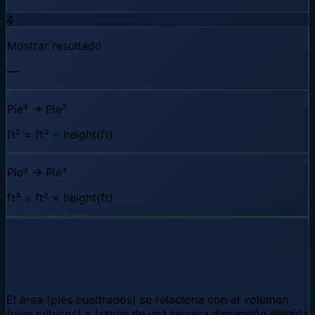
4
Mostrar resultado
—
Pie³ → Pie²
ft² = ft³ ÷ height(ft)
Pie² → Pie³
ft³ = ft² × height(ft)
Cómo Pies cúbicos a pies cuadrados
funciona
El área (pies cuadrados) se relaciona con el volumen
(pies cúbicos) a través de una tercera dimensión elegida