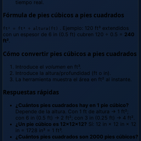
tiempo real.
Fórmula de pies cúbicos a pies cuadrados
. Ejemplo: 120 ft³ extendidos
ft² = ft³ ÷ altura(ft)
con un espesor de 6 in (0.5 ft) cubren 120 ÷ 0.5 =
240
ft²
.
Cómo convertir pies cúbicos a pies cuadrados
Introduce el
volumen
en ft³.
Introduce la altura/profundidad (ft o in).
La herramienta muestra el área en ft² al instante.
Respuestas rápidas
¿Cuántos pies cuadrados hay en 1 pie cúbico?
Depende de la altura. Con 1 ft de altura → 1 ft²;
con 6 in (0.5 ft) → 2 ft²; con 3 in (0.25 ft) → 4 ft².
¿Un pie cúbico es 12×12×12?
Sí: 12 in × 12 in × 12
in = 1728 in³ = 1 ft³.
¿Cuántos pies cuadrados son 2000 pies cúbicos?