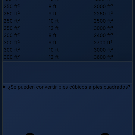
250 ft²
8 ft
2000 ft³
250 ft²
9 ft
2250 ft³
250 ft²
10 ft
2500 ft³
250 ft²
12 ft
3000 ft³
300 ft²
8 ft
2400 ft³
300 ft²
9 ft
2700 ft³
300 ft²
10 ft
3000 ft³
300 ft²
12 ft
3600 ft³
Preguntas frecuentes
¿Se pueden convertir pies cúbicos a pies cuadrados?