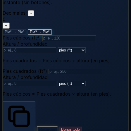
instante (sin botones).
Decimales:
-
0
+
Pie² → Pie³
Pie³ → Pie²
Pies cúbicos (ft³)
Altura / profundidad
Pies cuadrados = Pies cúbicos ÷ altura (en pies).
Pies cuadrados (ft²)
Altura / profundidad
Pies cúbicos = Pies cuadrados × altura (en pies).
Recargar
Borrar todo